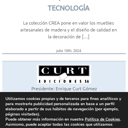
TECNOLOGÍA
La colección CREA pone en valor los muebles
artesanales de madera y el diseño de calidad en
la decoración de […]
julio 10th, 2024
Presidente: Enrique Curt Gómez
Editora: Laura Curt Iborra
Utilizamos cookies propias y de terceros para fines analíticos y
©2026 Revista Cocinas y Baños
para mostrarle publicidad personalizada en base a un perfil
Todos los derechos reservados
elaborado a partir de sus hábitos de navegación (por ejemplo,
páginas visitadas).
Paseo de Gracia, 63. 1º 2ª. 08008 Barcelona -
¦
933 180 101
Puede obtener más información en nuestra
Política de Cookies
.
Fax 933 183 505
Asimismo, puede aceptar todas las cookies que utilizamos