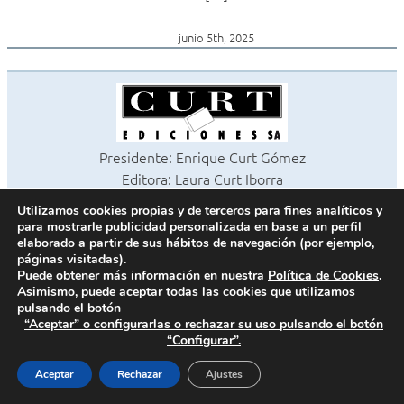
junio 5th, 2025
Presidente: Enrique Curt Gómez
Editora: Laura Curt Iborra
©2026 Revista Cocinas y Baños
Utilizamos cookies propias y de terceros para fines analíticos y
Todos los derechos reservados
para mostrarle publicidad personalizada en base a un perfil
Paseo de Gracia, 63. 1º 2ª. 08008 Barcelona -
¦
933 180 101
elaborado a partir de sus hábitos de navegación (por ejemplo,
páginas visitadas).
Fax 933 183 505
Puede obtener más información en nuestra
Política de Cookies
.
Asimismo, puede aceptar todas las cookies que utilizamos
pulsando el botón
“Aceptar” o configurarlas o rechazar su uso pulsando el botón
Política de cookies
“Configurar”.
Política de privacidad
Contacto
Aceptar
Rechazar
Ajustes