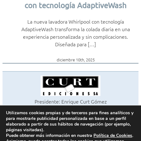
con tecnología AdaptiveWash
La nueva lavadora Whirlpool con tecnología
AdaptiveWash transforma la colada diaria en una
experiencia personalizada y sin complicaciones.
Diseñada para […]
diciembre 10th, 2025
Presidente: Enrique Curt Gómez
Editora: Laura Curt Iborra
Utilizamos cookies propias y de terceros para fines analíticos y
©2026 Revista Cocinas y Baños
para mostrarle publicidad personalizada en base a un perfil
Todos los derechos reservados
elaborado a partir de sus hábitos de navegación (por ejemplo,
páginas visitadas).
Paseo de Gracia, 63. 1º 2ª. 08008 Barcelona -
¦
933 180 101
Puede obtener más información en nuestra
Política de Cookies
.
Fax 933 183 505