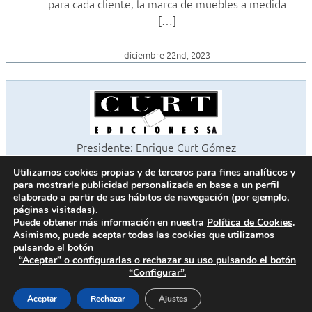
para cada cliente, la marca de muebles a medida
[…]
diciembre 22nd, 2023
Presidente: Enrique Curt Gómez
Editora: Laura Curt Iborra
Utilizamos cookies propias y de terceros para fines analíticos y
©2026 Revista Cocinas y Baños
para mostrarle publicidad personalizada en base a un perfil
Todos los derechos reservados
elaborado a partir de sus hábitos de navegación (por ejemplo,
páginas visitadas).
Paseo de Gracia, 63. 1º 2ª. 08008 Barcelona -
¦
933 180 101
Puede obtener más información en nuestra
Política de Cookies
.
Fax 933 183 505
Asimismo, puede aceptar todas las cookies que utilizamos
pulsando el botón
“Aceptar” o configurarlas o rechazar su uso pulsando el botón
“Configurar”.
Política de cookies
Política de privacidad
Aceptar
Rechazar
Ajustes