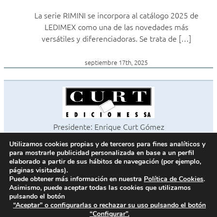
La serie RIMINI se incorpora al catálogo 2025 de
LEDIMEX como una de las novedades más
versátiles y diferenciadoras. Se trata de […]
septiembre 17th, 2025
Presidente: Enrique Curt Gómez
Editora: Laura Curt Iborra
Utilizamos cookies propias y de terceros para fines analíticos y
©2026 Revista Cocinas y Baños
para mostrarle publicidad personalizada en base a un perfil
Todos los derechos reservados
elaborado a partir de sus hábitos de navegación (por ejemplo,
páginas visitadas).
Paseo de Gracia, 63. 1º 2ª. 08008 Barcelona -
¦
933 180 101
Puede obtener más información en nuestra
Política de Cookies
.
Fax 933 183 505
Asimismo, puede aceptar todas las cookies que utilizamos
pulsando el botón
“Aceptar” o configurarlas o rechazar su uso pulsando el botón
“Configurar”.