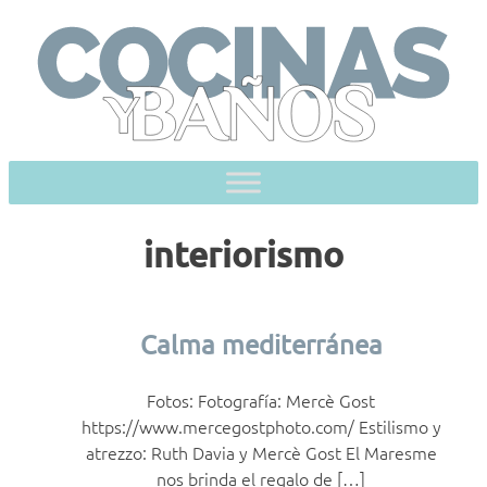
Skip
to
content
interiorismo
Calma mediterránea
Fotos: Fotografía: Mercè Gost
https://www.mercegostphoto.com/ Estilismo y
atrezzo: Ruth Davia y Mercè Gost El Maresme
nos brinda el regalo de […]