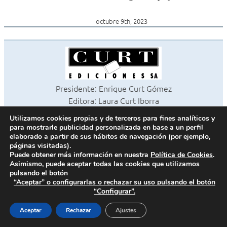
octubre 9th, 2023
Presidente: Enrique Curt Gómez
Editora: Laura Curt Iborra
©2026 Revista Cocinas y Baños
Utilizamos cookies propias y de terceros para fines analíticos y
Todos los derechos reservados
para mostrarle publicidad personalizada en base a un perfil
Paseo de Gracia, 63. 1º 2ª. 08008 Barcelona -
¦
933 180 101
elaborado a partir de sus hábitos de navegación (por ejemplo,
páginas visitadas).
Fax 933 183 505
Puede obtener más información en nuestra
Política de Cookies
.
Asimismo, puede aceptar todas las cookies que utilizamos
pulsando el botón
“Aceptar” o configurarlas o rechazar su uso pulsando el botón
Política de cookies
“Configurar”.
Política de privacidad
Contacto
Aceptar
Rechazar
Ajustes