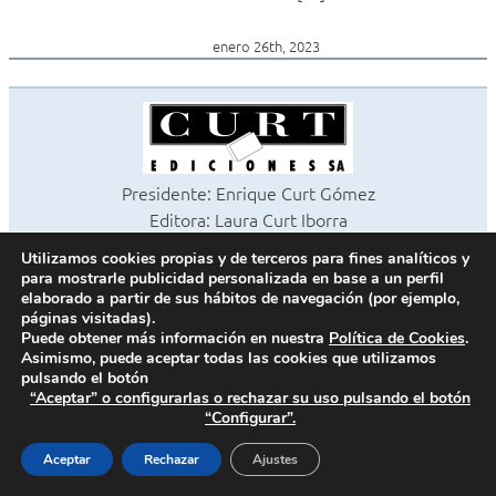
enero 26th, 2023
Presidente: Enrique Curt Gómez
Editora: Laura Curt Iborra
©2026 Revista Cocinas y Baños
Utilizamos cookies propias y de terceros para fines analíticos y
Todos los derechos reservados
para mostrarle publicidad personalizada en base a un perfil
Paseo de Gracia, 63. 1º 2ª. 08008 Barcelona -
¦
933 180 101
elaborado a partir de sus hábitos de navegación (por ejemplo,
páginas visitadas).
Fax 933 183 505
Puede obtener más información en nuestra
Política de Cookies
.
Asimismo, puede aceptar todas las cookies que utilizamos
pulsando el botón
“Aceptar” o configurarlas o rechazar su uso pulsando el botón
Política de cookies
“Configurar”.
Política de privacidad
Contacto
Aceptar
Rechazar
Ajustes