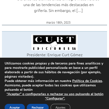
una de las tendencias más destacadas en
grifería. Sin embargo, el […]
marzo 18th, 2025
Presidente: Enrique Curt Gómez
Editora: Laura Curt Iborra
Utilizamos cookies propias y de terceros para fines analíticos y
©2026 Revista Cocinas y Baños
para mostrarle publicidad personalizada en base a un perfil
Todos los derechos reservados
elaborado a partir de sus hábitos de navegación (por ejemplo,
páginas visitadas).
Paseo de Gracia, 63. 1º 2ª. 08008 Barcelona -
¦
933 180 101
Puede obtener más información en nuestra
Política de Cookies
.
Fax 933 183 505
Asimismo, puede aceptar todas las cookies que utilizamos
pulsando el botón
“Aceptar” o configurarlas o rechazar su uso pulsando el botón
“Configurar”.
Política de cookies
Política de privacidad
Aceptar
Rechazar
Ajustes