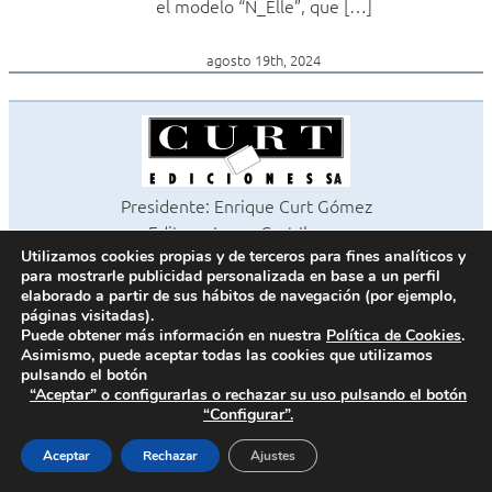
el modelo “N_Elle”, que […]
agosto 19th, 2024
Presidente: Enrique Curt Gómez
Editora: Laura Curt Iborra
©2026 Revista Cocinas y Baños
Utilizamos cookies propias y de terceros para fines analíticos y
para mostrarle publicidad personalizada en base a un perfil
Todos los derechos reservados
elaborado a partir de sus hábitos de navegación (por ejemplo,
Paseo de Gracia, 63. 1º 2ª. 08008 Barcelona -
¦
933 180 101
páginas visitadas).
Fax 933 183 505
Puede obtener más información en nuestra
Política de Cookies
.
Asimismo, puede aceptar todas las cookies que utilizamos
pulsando el botón
“Aceptar” o configurarlas o rechazar su uso pulsando el botón
“Configurar”.
Política de cookies
Política de privacidad
Aceptar
Rechazar
Ajustes
Contacto