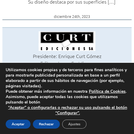
Su diseño destaca por sus superficies […]
diciembre 24th, 2023
Presidente: Enrique Curt Gómez
Editora: Laura Curt Iborra
©2026 Revista Cocinas y Baños
Utilizamos cookies propias y de terceros para fines analíticos y
para mostrarle publicidad personalizada en base a un perfil
Todos los derechos reservados
elaborado a partir de sus hábitos de navegación (por ejemplo,
Paseo de Gracia, 63. 1º 2ª. 08008 Barcelona -
¦
933 180 101
páginas visitadas).
Fax 933 183 505
Puede obtener más información en nuestra
Política de Cookies
.
Asimismo, puede aceptar todas las cookies que utilizamos
pulsando el botón
“Aceptar” o configurarlas o rechazar su uso pulsando el botón
“Configurar”.
Política de cookies
Política de privacidad
Aceptar
Rechazar
Ajustes
Contacto