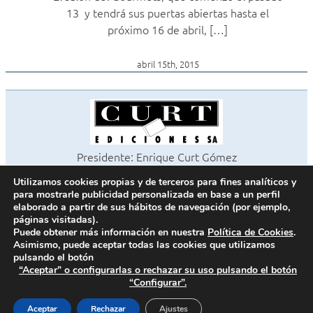
13 y tendrá sus puertas abiertas hasta el
próximo 16 de abril, […]
abril 15th, 2015
Presidente: Enrique Curt Gómez
Editora: Laura Curt Iborra
Utilizamos cookies propias y de terceros para fines analíticos y
©2026 Revista Cocinas y Baños
para mostrarle publicidad personalizada en base a un perfil
Todos los derechos reservados
elaborado a partir de sus hábitos de navegación (por ejemplo,
páginas visitadas).
Paseo de Gracia, 63. 1º 2ª. 08008 Barcelona -
¦
933 180 101
Puede obtener más información en nuestra
Política de Cookies
.
Fax 933 183 505
Asimismo, puede aceptar todas las cookies que utilizamos
pulsando el botón
“Aceptar” o configurarlas o rechazar su uso pulsando el botón
“Configurar”.
Política de cookies
Política de privacidad
Aceptar
Rechazar
Ajustes