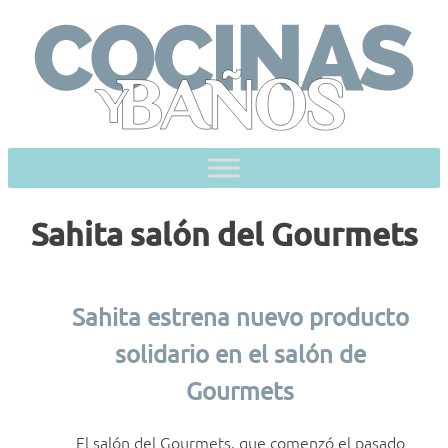
Skip
to
content
Sahita salón del Gourmets
Sahita estrena nuevo producto
solidario en el salón de
Gourmets
El salón del Gourmets, que comenzó el pasado