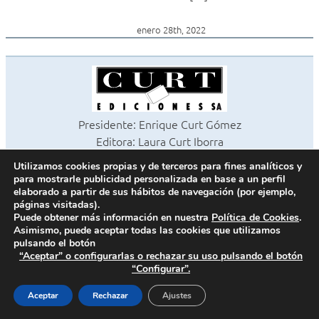
enero 28th, 2022
Presidente: Enrique Curt Gómez
Editora: Laura Curt Iborra
©2026 Revista Cocinas y Baños
Utilizamos cookies propias y de terceros para fines analíticos y
Todos los derechos reservados
para mostrarle publicidad personalizada en base a un perfil
Paseo de Gracia, 63. 1º 2ª. 08008 Barcelona -
¦
933 180 101
elaborado a partir de sus hábitos de navegación (por ejemplo,
páginas visitadas).
Fax 933 183 505
Puede obtener más información en nuestra
Política de Cookies
.
Asimismo, puede aceptar todas las cookies que utilizamos
pulsando el botón
“Aceptar” o configurarlas o rechazar su uso pulsando el botón
Política de cookies
“Configurar”.
Política de privacidad
Contacto
Aceptar
Rechazar
Ajustes