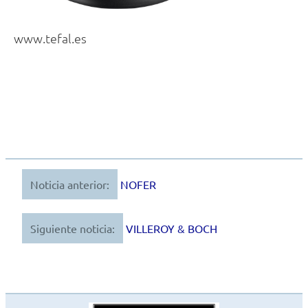
www.tefal.es
Noticia anterior:
NOFER
Navegación
de
Siguiente noticia:
VILLEROY & BOCH
entradas