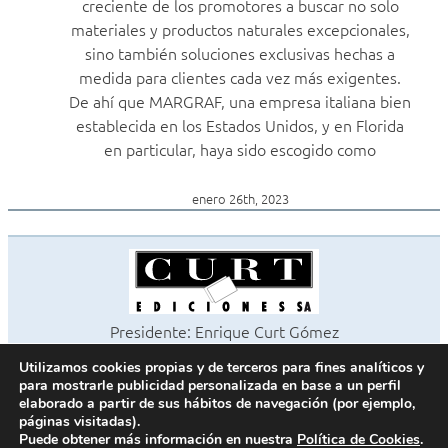
creciente de los promotores a buscar no solo
materiales y productos naturales excepcionales,
sino también soluciones exclusivas hechas a
medida para clientes cada vez más exigentes.
De ahí que MARGRAF, una empresa italiana bien
establecida en los Estados Unidos, y en Florida
en particular, haya sido escogido como
enero 26th, 2023
Presidente: Enrique Curt Gómez
Editora: Laura Curt Iborra
Utilizamos cookies propias y de terceros para fines analíticos y
©2026 Revista Cocinas y Baños
para mostrarle publicidad personalizada en base a un perfil
Todos los derechos reservados
elaborado a partir de sus hábitos de navegación (por ejemplo,
páginas visitadas).
Paseo de Gracia, 63. 1º 2ª. 08008 Barcelona -
¦
933 180 101
Puede obtener más información en nuestra
Política de Cookies
.