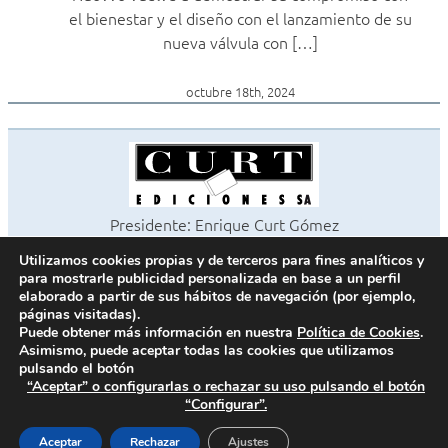
el bienestar y el diseño con el lanzamiento de su
nueva válvula con […]
octubre 18th, 2024
Presidente: Enrique Curt Gómez
Editora: Laura Curt Iborra
Utilizamos cookies propias y de terceros para fines analíticos y
©2026 Revista Cocinas y Baños
para mostrarle publicidad personalizada en base a un perfil
Todos los derechos reservados
elaborado a partir de sus hábitos de navegación (por ejemplo,
páginas visitadas).
Paseo de Gracia, 63. 1º 2ª. 08008 Barcelona -
¦
933 180 101
Puede obtener más información en nuestra
Política de Cookies
.
Fax 933 183 505
Asimismo, puede aceptar todas las cookies que utilizamos
pulsando el botón
“Aceptar” o configurarlas o rechazar su uso pulsando el botón
“Configurar”.
Política de cookies
Política de privacidad
Aceptar
Rechazar
Ajustes