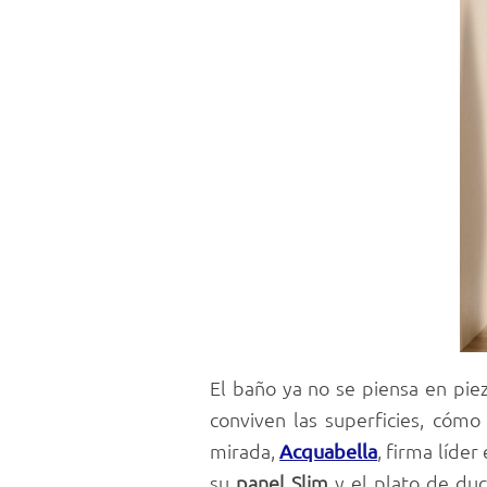
El baño ya no se piensa en pie
conviven las superficies, cóm
mirada,
, firma líde
Acquabella
su
panel Slim
y el plato de du