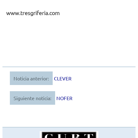
www.tresgriferia.com
Noticia anterior:
CLEVER
Navegación
de
Siguiente noticia:
NOFER
entradas