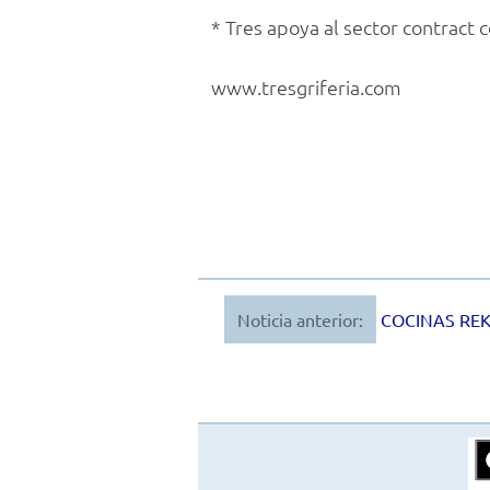
* Tres apoya al sector contract 
www.tresgriferia.com
Noticia anterior:
COCINAS RE
Navegación
de
entradas