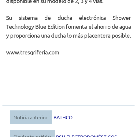
disponible en su modelo de 2, 3 y 4 vías.
Su sistema de ducha electrónica Shower
Technology Blue Edition fomenta el ahorro de agua
y proporciona una ducha lo más placentera posible.
www.tresgriferia.com
Noticia anterior:
BATHCO
Navegación
de
Siguiente noticia:
BSH ELECTRODOMÉSTICOS