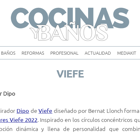
Skip
to
content
BAÑOS
REFORMAS
PROFESIONAL
ACTUALIDAD
MEDIAKIT
VIEFE
or Dipo
tirador
de
diseñado por Bernat Llonch forma 
Dipo
Viefe
. Inspirado en los círculos concéntricos q
res Viefe 2022
ción dinámica y llena de personalidad que combina