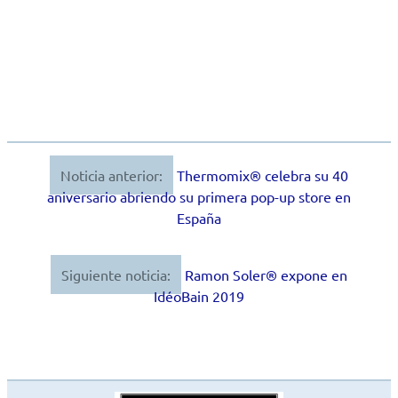
Noticia anterior:
Thermomix® celebra su 40
Navegación
aniversario abriendo su primera pop-up store en
de
España
entradas
Siguiente noticia:
Ramon Soler® expone en
IdéoBain 2019