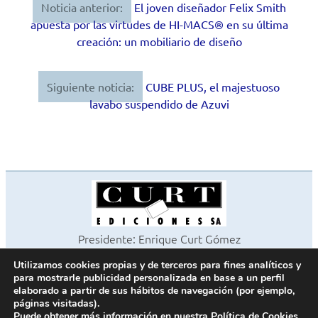
Noticia anterior:
El joven diseñador Felix Smith
Navegación
apuesta por las virtudes de HI-MACS® en su última
de
creación: un mobiliario de diseño
entradas
Siguiente noticia:
CUBE PLUS, el majestuoso
lavabo suspendido de Azuvi
Presidente: Enrique Curt Gómez
Editora: Laura Curt Iborra
Utilizamos cookies propias y de terceros para fines analíticos y
©2026 Revista Cocinas y Baños
para mostrarle publicidad personalizada en base a un perfil
Todos los derechos reservados
elaborado a partir de sus hábitos de navegación (por ejemplo,
páginas visitadas).
Paseo de Gracia, 63. 1º 2ª. 08008 Barcelona -
¦
933 180 101
Puede obtener más información en nuestra
Política de Cookies
.