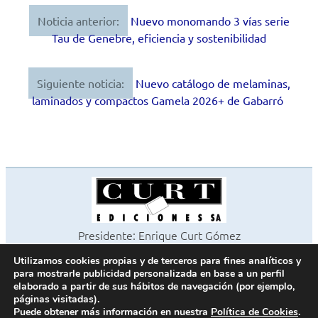
Noticia anterior:
Nuevo monomando 3 vías serie
Navegación
Tau de Genebre, eficiencia y sostenibilidad
de
entradas
Siguiente noticia:
Nuevo catálogo de melaminas,
laminados y compactos Gamela 2026+ de Gabarró
Presidente: Enrique Curt Gómez
Editora: Laura Curt Iborra
Utilizamos cookies propias y de terceros para fines analíticos y
©2026 Revista Cocinas y Baños
para mostrarle publicidad personalizada en base a un perfil
Todos los derechos reservados
elaborado a partir de sus hábitos de navegación (por ejemplo,
páginas visitadas).
Paseo de Gracia, 63. 1º 2ª. 08008 Barcelona -
¦
933 180 101
Puede obtener más información en nuestra
Política de Cookies
.