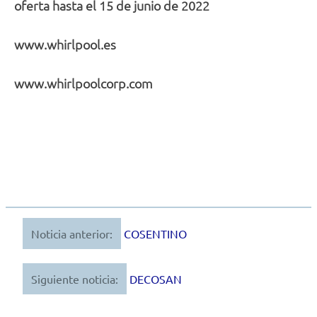
oferta hasta el 15 de junio de 2022
www.whirlpool.es
www.whirlpoolcorp.com
Noticia anterior:
COSENTINO
Navegación
de
Siguiente noticia:
DECOSAN
entradas