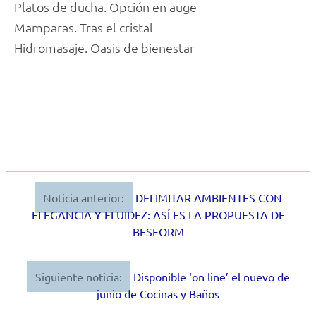
Platos de ducha. Opción en auge
Mamparas. Tras el cristal
Hidromasaje. Oasis de bienestar
Noticia anterior:
DELIMITAR AMBIENTES CON
Navegación
ELEGANCIA Y FLUIDEZ: ASÍ ES LA PROPUESTA DE
de
BESFORM
entradas
Siguiente noticia:
Disponible ‘on line’ el nuevo de
junio de Cocinas y Baños