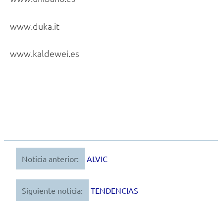
www.duka.it
www.kaldewei.es
Noticia anterior:
ALVIC
Navegación
de
Siguiente noticia:
TENDENCIAS
entradas