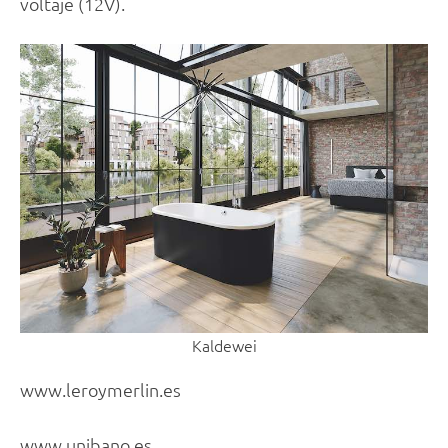
voltaje (12V).
Kaldewei
www.leroymerlin.es
www.unibano.es