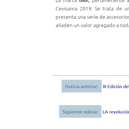
Cevisama 2019. Se trata de u
presenta una serie de accesorios 
añaden un valor agregado a toda 
Noticia anterior:
III Edición 
Navegación
de
entradas
Siguiente noticia:
LA revoluci