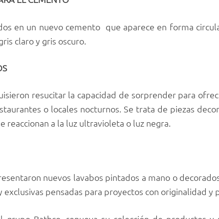
dos en un nuevo cemento que aparece en forma circula
gris claro y gris oscuro.
OS
quisieron resucitar la capacidad de sorprender para ofre
taurantes o locales nocturnos. Se trata de piezas decora
reaccionan a la luz ultravioleta o luz negra.
 presentaron nuevos lavabos pintados a mano o decorados
y exclusivas pensadas para proyectos con originalidad y 
al grupo Bathco, renueva su colección de productos y