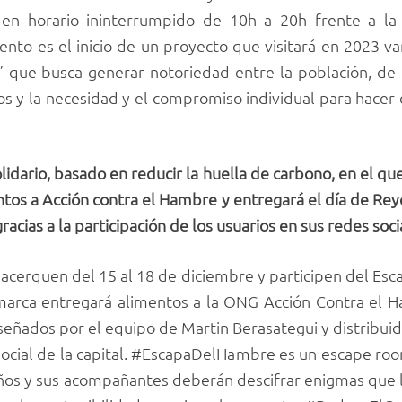
s en horario ininterrumpido de 10h a 20h frente a l
ento es el inicio de un proyecto que visitará en 2023 v
ria” que busca generar notoriedad entre la población, de
os y la necesidad y el compromiso individual para hacer
lidario, basado en reducir la huella de carbono, en el qu
ntos a Acción contra el Hambre y entregará el día de Re
racias a la participación de los usuarios en sus redes soci
acerquen del 15 al 18 de diciembre y participen del Es
 marca entregará alimentos a la ONG Acción Contra el 
eñados por el equipo de Martin Berasategui y distribui
 social de la capital. #EscapaDelHambre es un escape room
niños y sus acompañantes deberán descifrar enigmas que l