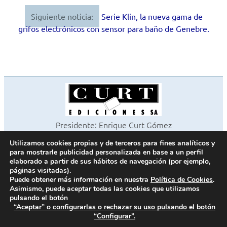
entradas
Siguiente noticia:
Serie Klin, la nueva gama de
grifos electrónicos con sensor para baño de Genebre.
Presidente: Enrique Curt Gómez
Editora: Laura Curt Iborra
Utilizamos cookies propias y de terceros para fines analíticos y
©2026 Revista Cocinas y Baños
para mostrarle publicidad personalizada en base a un perfil
Todos los derechos reservados
elaborado a partir de sus hábitos de navegación (por ejemplo,
páginas visitadas).
Paseo de Gracia, 63. 1º 2ª. 08008 Barcelona -
¦
933 180 101
Puede obtener más información en nuestra
Política de Cookies
.
Fax 933 183 505
Asimismo, puede aceptar todas las cookies que utilizamos
pulsando el botón
“Aceptar” o configurarlas o rechazar su uso pulsando el botón
“Configurar”.
Política de cookies