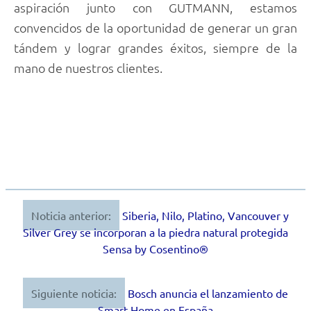
aspiración junto con GUTMANN, estamos
convencidos de la oportunidad de generar un gran
tándem y lograr grandes éxitos, siempre de la
mano de nuestros clientes.
Noticia anterior:
Siberia, Nilo, Platino, Vancouver y
Navegación
Silver Grey se incorporan a la piedra natural protegida
de
Sensa by Cosentino®
entradas
Siguiente noticia:
Bosch anuncia el lanzamiento de
Smart Home en España