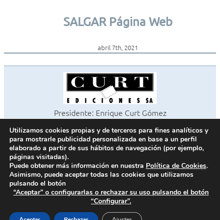
SALGAR Página Web
abril 7th, 2021
Presidente: Enrique Curt Gómez
Editora: Laura Curt Iborra
Utilizamos cookies propias y de terceros para fines analíticos y
©2026 Revista Cocinas y Baños
para mostrarle publicidad personalizada en base a un perfil
Todos los derechos reservados
elaborado a partir de sus hábitos de navegación (por ejemplo,
páginas visitadas).
Paseo de Gracia, 63. 1º 2ª. 08008 Barcelona -
¦
933 180 101
Puede obtener más información en nuestra
Política de Cookies
.
Fax 933 183 505
Asimismo, puede aceptar todas las cookies que utilizamos
pulsando el botón
“Aceptar” o configurarlas o rechazar su uso pulsando el botón
“Configurar”.
Política de cookies
Política de privacidad
Aceptar
Rechazar
Ajustes