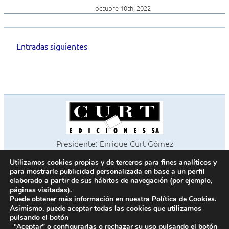
octubre 10th, 2022
Entradas siguientes
Navegación
de
entradas
Presidente: Enrique Curt Gómez
Editora: Laura Curt Iborra
Utilizamos cookies propias y de terceros para fines analíticos y
©2026 Revista Cocinas y Baños
para mostrarle publicidad personalizada en base a un perfil
Todos los derechos reservados
elaborado a partir de sus hábitos de navegación (por ejemplo,
páginas visitadas).
Paseo de Gracia, 63. 1º 2ª. 08008 Barcelona -
¦
933 180 101
Puede obtener más información en nuestra
Política de Cookies
.
Fax 933 183 505
Asimismo, puede aceptar todas las cookies que utilizamos
pulsando el botón
“Aceptar” o configurarlas o rechazar su uso pulsando el botón