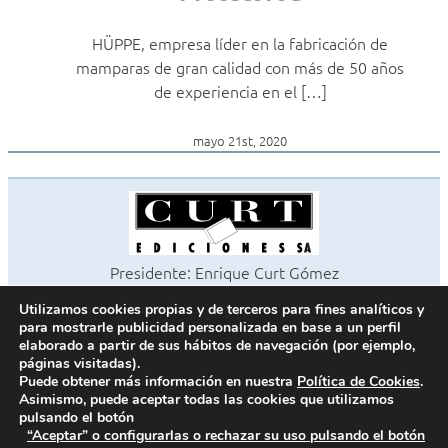
HÜPPE, empresa líder en la fabricación de
mamparas de gran calidad con más de 50 años
de experiencia en el […]
mayo 21st, 2020
Presidente: Enrique Curt Gómez
Editora: Laura Curt Iborra
Utilizamos cookies propias y de terceros para fines analíticos y
©2026 Revista Cocinas y Baños
para mostrarle publicidad personalizada en base a un perfil
Todos los derechos reservados
elaborado a partir de sus hábitos de navegación (por ejemplo,
páginas visitadas).
Paseo de Gracia, 63. 1º 2ª. 08008 Barcelona -
¦
933 180 101
Puede obtener más información en nuestra
Política de Cookies
.
Fax 933 183 505
Asimismo, puede aceptar todas las cookies que utilizamos
pulsando el botón
“Aceptar” o configurarlas o rechazar su uso pulsando el botón