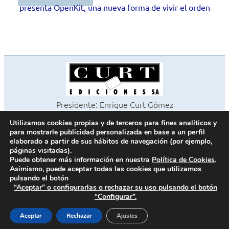
presenta OpenKit, una nueva forma de vivir el orden
Presidente: Enrique Curt Gómez
Editora: Laura Curt Iborra
Utilizamos cookies propias y de terceros para fines analíticos y
©2026 Revista Cocinas y Baños
para mostrarle publicidad personalizada en base a un perfil
Todos los derechos reservados
elaborado a partir de sus hábitos de navegación (por ejemplo,
páginas visitadas).
Paseo de Gracia, 63. 1º 2ª. 08008 Barcelona -
¦
933 180 101
Puede obtener más información en nuestra
Política de Cookies
.
Fax 933 183 505
Asimismo, puede aceptar todas las cookies que utilizamos
pulsando el botón
“Aceptar” o configurarlas o rechazar su uso pulsando el botón
“Configurar”.
Política de cookies
Política de privacidad
Aceptar
Rechazar
Ajustes
Contacto