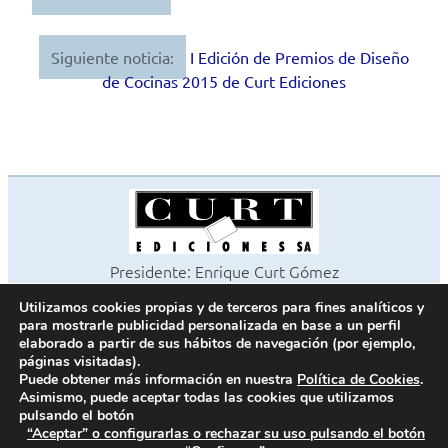
de
Siguiente noticia:
I Edición de Premios de Diseño
entradas
de Cocinas 2015 de Curt Ediciones
Presidente: Enrique Curt Gómez
Editora: Laura Curt Iborra
Utilizamos cookies propias y de terceros para fines analíticos y
©2026 Revista Cocinas y Baños
para mostrarle publicidad personalizada en base a un perfil
Todos los derechos reservados
elaborado a partir de sus hábitos de navegación (por ejemplo,
páginas visitadas).
Paseo de Gracia, 63. 1º 2ª. 08008 Barcelona -
¦
933 180 101
Puede obtener más información en nuestra
Política de Cookies
.
Fax 933 183 505
Asimismo, puede aceptar todas las cookies que utilizamos
pulsando el botón
“Aceptar” o configurarlas o rechazar su uso pulsando el botón