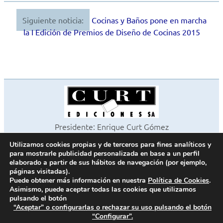
Siguiente noticia:
Cocinas y Baños pone en marcha
Navegación
la I Edición de Premios de Diseño de Cocinas 2015
de
entradas
Presidente: Enrique Curt Gómez
Editora: Laura Curt Iborra
Utilizamos cookies propias y de terceros para fines analíticos y
©2026 Revista Cocinas y Baños
para mostrarle publicidad personalizada en base a un perfil
Todos los derechos reservados
elaborado a partir de sus hábitos de navegación (por ejemplo,
páginas visitadas).
Paseo de Gracia, 63. 1º 2ª. 08008 Barcelona -
¦
933 180 101
Puede obtener más información en nuestra
Política de Cookies
.
Fax 933 183 505
Asimismo, puede aceptar todas las cookies que utilizamos
pulsando el botón
“Aceptar” o configurarlas o rechazar su uso pulsando el botón
“Configurar”.
Política de cookies