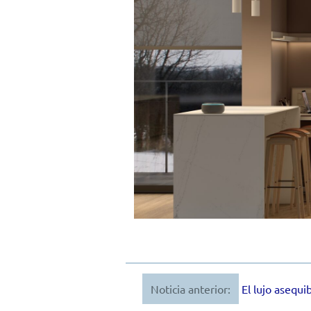
Noticia anterior:
El lujo asequi
Navegación