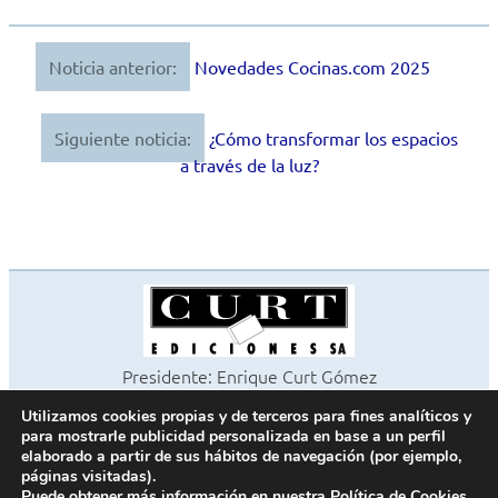
Noticia anterior:
Novedades Cocinas.com 2025
Navegación
de
Siguiente noticia:
¿Cómo transformar los espacios
entradas
a través de la luz?
Presidente: Enrique Curt Gómez
Editora: Laura Curt Iborra
Utilizamos cookies propias y de terceros para fines analíticos y
©2026 Revista Cocinas y Baños
para mostrarle publicidad personalizada en base a un perfil
Todos los derechos reservados
elaborado a partir de sus hábitos de navegación (por ejemplo,
páginas visitadas).
Paseo de Gracia, 63. 1º 2ª. 08008 Barcelona -
¦
933 180 101
Puede obtener más información en nuestra
Política de Cookies
.