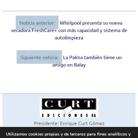
Noticia anterior:
Whirlpool presenta su nueva
Navegación
secadora FreshCare+ con más capacidad y sistema de
de
autolimpieza
entradas
Siguiente noticia:
La Palma también tiene un
amigo en Balay
Presidente: Enrique Curt Gómez
Editora: Laura Curt Iborra
Utilizamos cookies propias y de terceros para fines analíticos y
©2026 Revista Cocinas y Baños