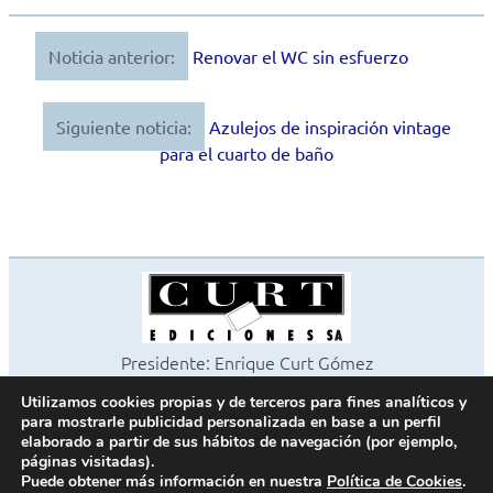
Noticia anterior:
Renovar el WC sin esfuerzo
Navegación
de
Siguiente noticia:
Azulejos de inspiración vintage
entradas
para el cuarto de baño
Presidente: Enrique Curt Gómez
Editora: Laura Curt Iborra
Utilizamos cookies propias y de terceros para fines analíticos y
©2026 Revista Cocinas y Baños
para mostrarle publicidad personalizada en base a un perfil
Todos los derechos reservados
elaborado a partir de sus hábitos de navegación (por ejemplo,
páginas visitadas).
Paseo de Gracia, 63. 1º 2ª. 08008 Barcelona -
¦
933 180 101
Puede obtener más información en nuestra
Política de Cookies
.