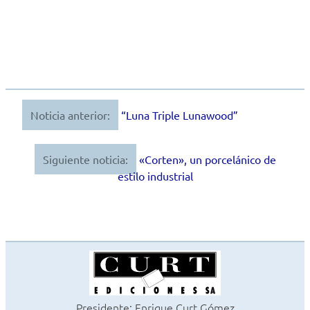
Noticia anterior:
“Luna Triple Lunawood”
Navegación
de
Siguiente noticia:
«Corten», un porcelánico de
entradas
estilo industrial
Presidente: Enrique Curt Gómez