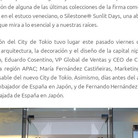
ión de alguna de las últimas colecciones de la firma co
n en el estuco veneciano, o Silestone® Sunlit Days, una a
ue mira a lo esencial y a nuestras raíces.
ión del City de Tokio tuvo lugar este pasado viernes
rquitectura, la decoración y el diseño de la capital n
to, Eduardo Cosentino, VP Global de Ventas y CEO de C
a región APAC; María Fernández Castiñeiras, Market
ble del nuevo City de Tokio. Asimismo, días antes del a
 Embajador de España en Japón, y de Fernando Hernánde
ajada de España en Japón.