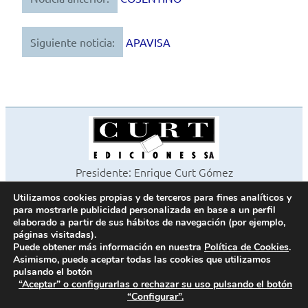
Navegación
de
Siguiente noticia:
APAVISA
entradas
Presidente: Enrique Curt Gómez
Editora: Laura Curt Iborra
Utilizamos cookies propias y de terceros para fines analíticos y
©2026 Revista Cocinas y Baños
para mostrarle publicidad personalizada en base a un perfil
Todos los derechos reservados
elaborado a partir de sus hábitos de navegación (por ejemplo,
páginas visitadas).
Paseo de Gracia, 63. 1º 2ª. 08008 Barcelona -
¦
933 180 101
Puede obtener más información en nuestra
Política de Cookies
.
Fax 933 183 505
Asimismo, puede aceptar todas las cookies que utilizamos
pulsando el botón
“Aceptar” o configurarlas o rechazar su uso pulsando el botón
“Configurar”.
Política de cookies