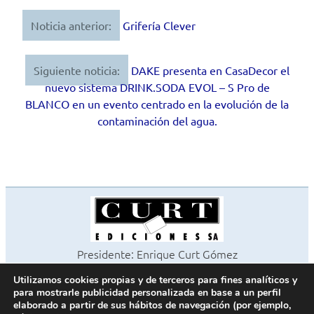
Noticia anterior:
Grifería Clever
Navegación
de
Siguiente noticia:
DAKE presenta en CasaDecor el
entradas
nuevo sistema DRINK.SODA EVOL – S Pro de
BLANCO en un evento centrado en la evolución de la
contaminación del agua.
Presidente: Enrique Curt Gómez
Editora: Laura Curt Iborra
Utilizamos cookies propias y de terceros para fines analíticos y
©2026 Revista Cocinas y Baños
para mostrarle publicidad personalizada en base a un perfil
Todos los derechos reservados
elaborado a partir de sus hábitos de navegación (por ejemplo,