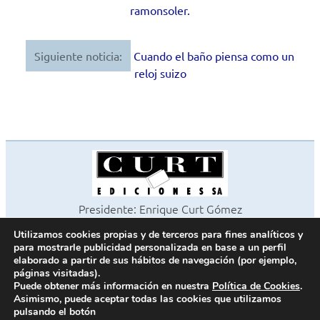
de
ramonsoler.
entradas
Siguiente noticia:
Cuando el baño piensa como un
reloj suizo
Presidente: Enrique Curt Gómez
Editora: Laura Curt Iborra
Utilizamos cookies propias y de terceros para fines analíticos y
©2026 Revista Cocinas y Baños
para mostrarle publicidad personalizada en base a un perfil
Todos los derechos reservados
elaborado a partir de sus hábitos de navegación (por ejemplo,
páginas visitadas).
Paseo de Gracia, 63. 1º 2ª. 08008 Barcelona -
¦
933 180 101
Puede obtener más información en nuestra
Política de Cookies
.
Fax 933 183 505
Asimismo, puede aceptar todas las cookies que utilizamos
pulsando el botón