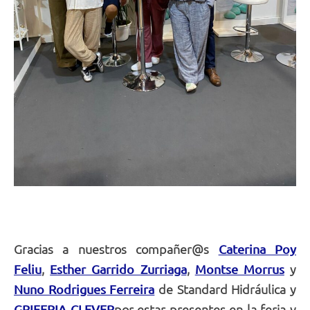
Gracias a nuestros compañer@s
Caterina Poy
,
,
y
Feliu
Esther Garrido Zurriaga
Montse Morrus
de Standard Hidráulica y
Nuno Rodrigues Ferreira
por estar presentes en la feria y
GRIFERIA CLEVER