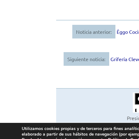
Noticia anterior:
Èggo Coci
Navegación
de
entradas
Siguiente noticia:
Grifería Clev
Presi
Ed
Utilizamos cookies propias y de terceros para fines analíti
©202
elaborado a partir de sus hábitos de navegación (por ejemp