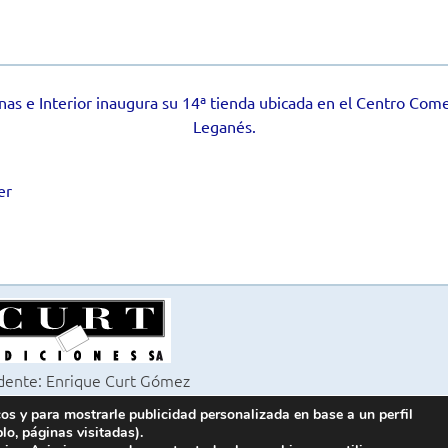
nas e Interior inaugura su 14ª tienda ubicada en el Centro Com
Leganés.
er
dente: Enrique Curt Gómez
itora: Laura Curt Iborra
cos y para mostrarle publicidad personalizada en base a un perfil
6 Revista Cocinas y Baños
lo, páginas visitadas).