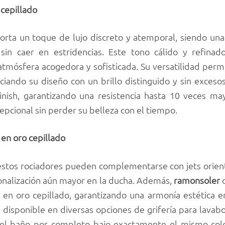
 cepillado
orta un toque de lujo discreto y atemporal, siendo una
sin caer en estridencias. Este tono cálido y refina
atmósfera acogedora y sofisticada. Su versatilidad permi
ciando su diseño con un brillo distinguido y sin exces
inish, garantizando una resistencia hasta 10 veces m
pcional sin perder su belleza con el tiempo.
en oro cepillado
 estos rociadores pueden complementarse con jets ori
nalización aún mayor en la ducha. Además,
ramonsoler
o
 en oro cepillado, garantizando una armonía estética e
disponible en diversas opciones de grifería para lavabo
el baño por completo bajo exactamente el mismo col