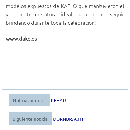
modelos expuestos de KAELO que mantuvieron el
vino a temperatura ideal para poder seguir
brindando durante toda la celebración!
www.dake.es
Noticia anterior:
REHAU
Navegación
de
Siguiente noticia:
DORNBRACHT
entradas