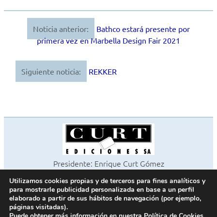
Noticia anterior:
Bathco estará presente por
Navegación
primera vez en Marbella Design Fair 2021
de
entradas
Siguiente noticia:
REKKER
Presidente: Enrique Curt Gómez
Editora: Laura Curt Iborra
Utilizamos cookies propias y de terceros para fines analíticos y
©2026 Revista Cocinas y Baños
para mostrarle publicidad personalizada en base a un perfil
Todos los derechos reservados
elaborado a partir de sus hábitos de navegación (por ejemplo,
páginas visitadas).
Paseo de Gracia, 63. 1º 2ª. 08008 Barcelona -
¦
933 180 101
Puede obtener más información en nuestra
Política de Cookies
.