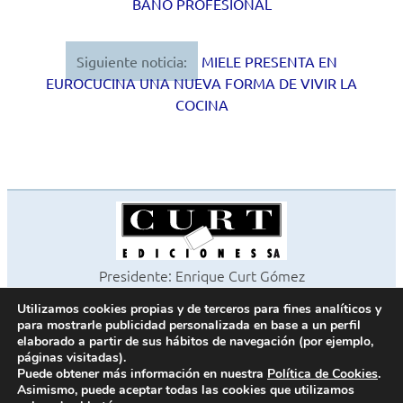
BAÑO PROFESIONAL
entradas
Siguiente noticia:
MIELE PRESENTA EN
EUROCUCINA UNA NUEVA FORMA DE VIVIR LA
COCINA
Presidente: Enrique Curt Gómez
Editora: Laura Curt Iborra
Utilizamos cookies propias y de terceros para fines analíticos y
©2026 Revista Cocinas y Baños
para mostrarle publicidad personalizada en base a un perfil
Todos los derechos reservados
elaborado a partir de sus hábitos de navegación (por ejemplo,
páginas visitadas).
Paseo de Gracia, 63. 1º 2ª. 08008 Barcelona -
¦
933 180 101
Puede obtener más información en nuestra
Política de Cookies
.
Fax 933 183 505
Asimismo, puede aceptar todas las cookies que utilizamos