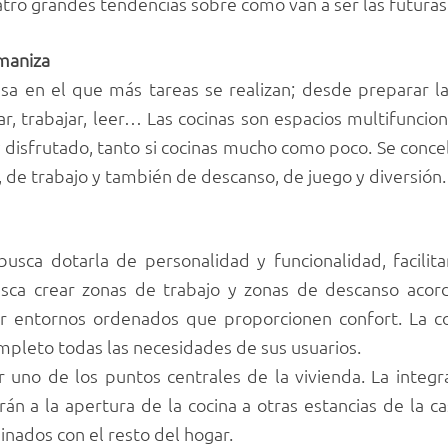
tro grandes tendencias sobre cómo van a ser las futuras
umaniza
asa en el que más tareas se realizan; desde preparar l
gar, trabajar, leer… Las cocinas son espacios multifuncion
o y disfrutado, tanto si cocinas mucho como poco. Se con
, de trabajo y también de descanso, de juego y diversión.
busca dotarla de personalidad y funcionalidad, facilit
sca crear zonas de trabajo y zonas de descanso acorde
ar entornos ordenados que proporcionen confort. La co
mpleto todas las necesidades de sus usuarios.
r uno de los puntos centrales de la vivienda. La integ
án a la apertura de la cocina a otras estancias de la c
nados con el resto del hogar.